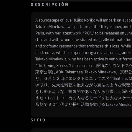
DESCRIPCIÓN
A soundscape of love. Tujiko Noriko will embark on a Jap
Takako Minekawa will perform at the Tokyo show, and Le 
Paris, with her latest work, "PON," to be released on Ju
child and with whom she shared magically intimate times
and profound resonance that embraces this loss. While 
electronica, which is experiencing a revival, on a grand
Takako Minekawa, who has been active in various forms 
"The Crying Xpress"! ++++++++++
東京公演にAOKI Takamasa, Takako Mine
り、６月１２日にエレクトロニックの名門Editio
き取り、先天性難聴を抱えながら魔法のような親密
きしめるような、抽象的でありながらも優しく深い
えたエレクトロニカの内なるモードを壮大なスケールで
形態で９０年代より長年活動を続けるTakako Minekaw
SITIO