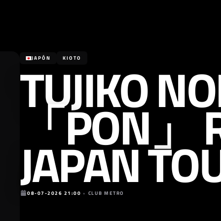
TUJIKO NO
JAPÓN
KIOTO
「PON」 R
JAPAN TO
08-07-2026 21:00
•
CLUB METRO