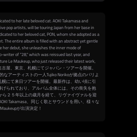
dicated to her late beloved cat. AOKI Takamasa and
e pop artists, will be touring Japan from her base in
dedicated to her beloved cat, PON, whom she adopted as a
 The entire album is filled with an abstract yet gentle
e her debut, she unleashes the inner mode of
o-writer of "28," which was reissued last year, and
ure Le Maukeup, who just released their latest work,
を携え、京都、名古屋、東京、札幌にてジャパン・ツアーを開催。
説的なアーティストの一人Tujiko Norikoが拠点のパリよ
京、札幌にて来日ツアーを開催。最新作は、幼い頃に引
捧げられており、アルバム全体には、その喪失を抱
から２５年以上の歳月を経て、リヴァイヴァルを迎
 Takamasa、同じく歌とサウンドを用い、様々な
 Maukeupが出演決定！