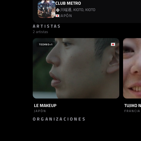
CLUB METRO
川端通, KIOTO, KIOTO
JAPÓN
ARTISTAS
2 artistas
TECHNO
+1
LE MAKEUP
TUJIKO 
JAPÓN
FRANCIA
ORGANIZACIONES
PROMOTOR
CLUB METRO
JAPÓN