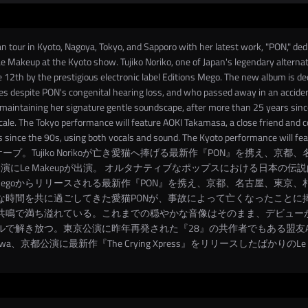
an tour in Kyoto, Nagoya, Tokyo, and Sapporo with her latest work, "PON," de
Makeup at the Kyoto show. Tujiko Noriko, one of Japan's legendary alternativ
ne 12th by the prestigious electronic label Editions Mego. The new album is 
 despite PON's congenital hearing loss, and who passed away in an accident.
maintaining her signature gentle soundscape, after more than 25 years sinc
 scale. The Tokyo performance will feature AOKI Takamasa, a close friend and c
since the 90s, using both vocals and sound. The Kyoto performance will feat
 愛情のサウンドスケープ。Tujiko Norikoが亡き愛猫へ捧げる最新作『PON』
kawa、京都公演にLe Makeupが出演。 オルタナティブなポップスにおける日本の伝
ns Megoからリリースされる最新作『PON』を携え、京都、名古屋、東
な時間を共に過ごしてきた愛猫PONが、事故によって亡くなったことに
共鳴で満ち溢れている。これまでの穏やかな音像はそのまま、デビュー
解き放つ。東京公演に昨年再発された『28』の共作者でもある盟友AOKI
a、京都公演に最新作『The Crying Xpress』をリリースしたばかりのLe