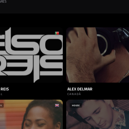
ARES
 REIS
ALEX DELMAR
AL
CANADÁ
+1
HOUSE