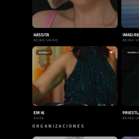
KASSITA
IMAD:R
REINO UNIDO
REINO U
HOUSE
+1
HOUSE
+1
EM I6
PRIESTL
SUIZA
REINO U
ORGANIZACIONES