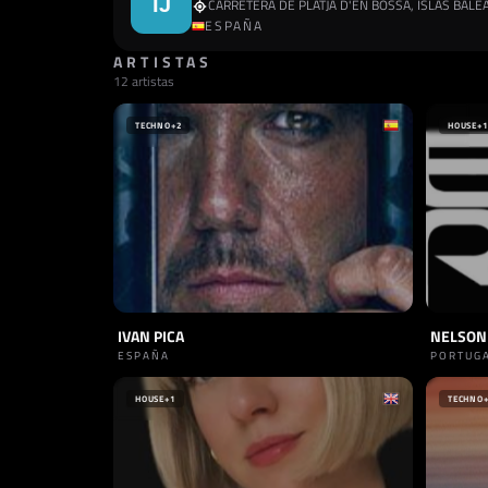
CARRETERA DE PLATJA D'EN BOSSA, ISLAS BALE
ESPAÑA
ARTISTAS
12 artistas
TECHNO
+2
HOUSE
+1
IVAN PICA
NELSON
ESPAÑA
PORTUG
HOUSE
+1
TECHNO