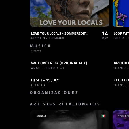
14
LOVE YOUR LOCALS - SOMMEREDITION
ODONIEN • ALEMANIA
FABRIK •
MAY
MUSICA
7 items
WE DON`T PLAY (ORIGINAL MIX)
AMOUR F
TRACK
TECH HOUSE
SET
TE
ANGEL HEREDIA
+1
JUANITO
DJ SET - 15 JULY
SET
TECH HOUSE
SET
H
JUANITO
JUANITO
ORGANIZACIONES
ARTISTAS RELACIONADOS
SELLO
AND DANCE
ESPAÑA
HOUSE
+1
TECH HO