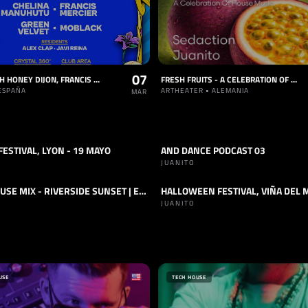
07
LOOP WITH HONEY DIJON, FRANCIS MERCIER AND MUCH MORE
FRESH FRUITS - A CELEBRATION OF HOUSE MUSIC
 ESPAÑA
ARTHEATER • ALEMANIA
MAR
ESTIVAL, LYON - 19 MAYO
AND DANCE PODCAST 03
CH HOUSE
PODCAST
TECH HOUSE
JUANITO
TECH HOUSE MIX - RIVERSIDE SUNSET | ETANG DE L’ARNEL 🇫🇷
HALLOWEEN FESTIVAL, VIÑA DEL 
OUSE
+1
SET
TECH HOUSE
JUANITO
USE
TECH HOUSE