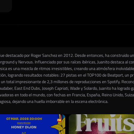
 fue destacado por Roger Sanchez en 2012. Desde entonces, ha construido una
ound y Nervous. Influenciado por sus raíces ibéricas, Juanito destaca al com
ica es una mezcla de ritmos irresistibles, creando una atmósfera inolvidable 
ción, logrando resultados notables: 27 pistas en el TOP100 de Beatport, un pr
un total impresionante de 2,3 millones de reproducciones en Spotify. Recono
oudaber, East End Dubs, Joseph Capriati, Wade y Solardo, Juanito ha logrado 
adoras en todo el mundo, con fechas en Francia, España, Reino Unido, Suiza, 
iosa, dejando una huella imborrable en la escena electrónica.