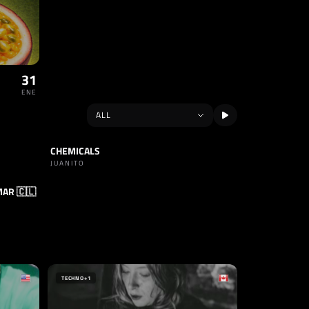
31
ENE
CHEMICALS
TRACK
DANCE
JUANITO
MAR 🇨🇱
TECHNO
+1