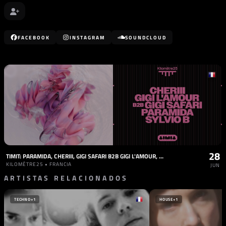
FACEBOOK
INSTAGRAM
SOUNDCLOUD
28
TIMIT: PARAMIDA, CHERIII, GIGI SAFARI B2B GIGI L'AMOUR, SYLVIO B
KILOMÈTRE25 • FRANCIA
JUN
ARTISTAS RELACIONADOS
TECHNO
+1
HOUSE
+1