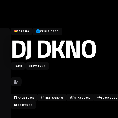
DJ DKNO
ESPAÑA
VERIFICADO
HARD
NEWSTYLE
FACEBOOK
INSTAGRAM
MIXCLOUD
SOUNDCL
YOUTUBE