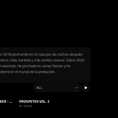
é en 2018 pinchando en mi casa por las noches después
tekno, tribe, hardtek y más estilos raveros. Sobre 2020
 newstyle. He pinchado en varias fiestas y he
ándome en el mundo de la producción.
B2B MAESTRE @ KATAFAL REMEMBER - 6 ABRIL
PROSPETEK VOL. 2
SET
NEWSTYLE
DJ DKNO