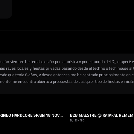
equeño siempre he tenido pasión por la música y por el mundo del DJ, empec
ias raves locales y fiestas privadas pasando desde el techno o tech house al 
de que tenia 8 años, y desde entonces me he centrado principalmente en el
mente me encuentro abierto a propuestas de cualquier tipo de fiestas e inici
SET PARKINEO HARDCORE SPAIN 18 NOVIEMBRE
EWSTYLE
SET
NEWSTYLE
DJ DKNO