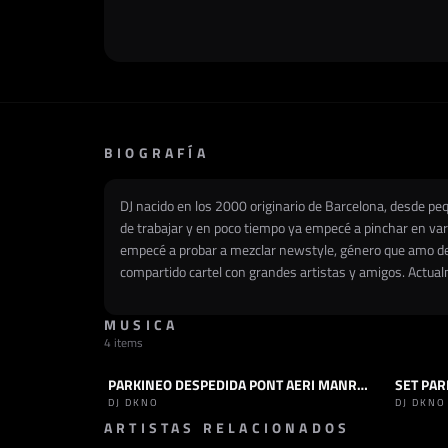
BIOGRAFÍA
DJ nacido en los 2000 originario de Barcelona, desde p
de trabajar y en poco tiempo ya empecé a pinchar en var
empecé a probar a mezclar newstyle, género que amo des
compartido cartel con grandes artistas y amigos. Actual
MUSICA
4 items
PARKINEO DESPEDIDA PONT AERI MANRESA
SET
NEWSTYLE
SET
N
DJ DKNO
DJ DKNO
ARTISTAS RELACIONADOS