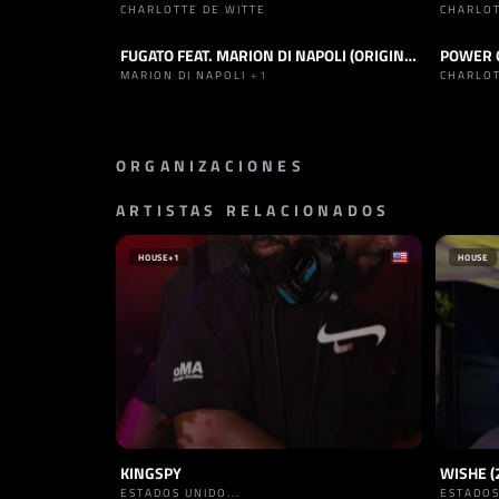
CHARLOTTE DE WITTE
CHARLOT
FUGATO FEAT. MARION DI NAPOLI (ORIGINAL MIX)
POWER O
TRACK
TECHNO
TRACK
MARION DI NAPOLI
+1
CHARLOT
ORGANIZACIONES
ARTISTAS RELACIONADOS
PROMOTOR
KNTXT
BÉLGICA
HOUSE
+1
HOUSE
KINGSPY
WISHE (
ESTADOS UNIDO...
ESTADOS