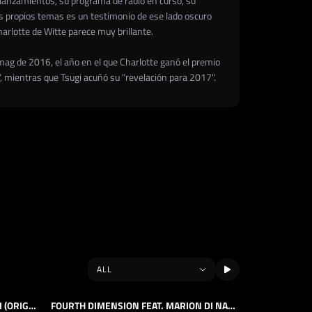
 lanzamientos, su programa de radio en curso, su
us propios temas es un testimonio de ese lado oscuro
arlotte de Witte parece muy brillante.
mag de 2016, el año en el que Charlotte ganó el premio
", mientras que Tsugi acuñó su "revelación para 2017".
SANCTUM FEAT. MARION DI NAPOLI (ORIGINAL MIX)
FOURTH DIMENSION FEAT. MARION DI NAPOLI (ORIGINAL MIX)
TRACK
TECHNO