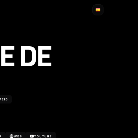
E DE
ACID
R
WEB
YOUTUBE