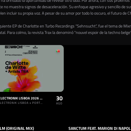
 ha brindado la oportunidad de revelar otro lado. Por ahora, con sus próximos
itte no muestra signos de desaceleración. Su enfoque agresivo y sencillo de s
incluir su propia voz. A pesar de su amor por todo lo oscuro, el futuro de Ch
siguiente EP de Charlotte en Turbo Recordings “Sehnsucht”, fue el tema de Mix
tal. Para colmo, la revista Trax la denominó "nouvel espoir de la techno belge
30
BRUNCH ELECTRONIK LISBOA 2026 #5: CHARLOTTE DE WITTE + ARTISTS TBA
BRUNCH ELECTRONIK LISBOA • PORTUGAL
AGO
LM (ORIGINAL MIX)
TECHNO
TRACK
TECHNO