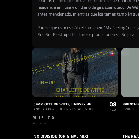
pondrás en movimiento, la propia música de Charlotte le
residencia en Fuse y un diario de gira abarrotado, De W
antes mencionado, mientras que los temas también suelen 
Parece que esto es sólo el comienzo. “My Feeling”, del 
Red Bull Elektropedia al mejor productor en su Bélgica na
08
CHARLOTTE DE WITTE, LINDSEY HERBERT, MOS
KNOCKDOWN CENTER • ESTADOS UNIDOS
AGO
MUSICA
20 items
NO DIVISION (ORIGINAL MIX)
THE REA
TRACK
TECHNO
TRACK