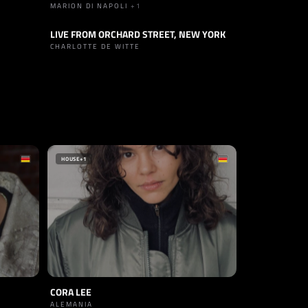
MARION DI NAPOLI
+1
LIVE FROM ORCHARD STREET, NEW YORK
SET
TECHNO
CHARLOTTE DE WITTE
HOUSE
+1
CORA LEE
ALEMANIA