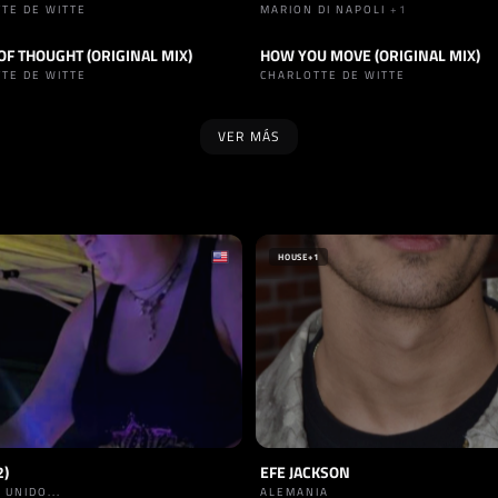
TE DE WITTE
MARION DI NAPOLI
+1
F THOUGHT (ORIGINAL MIX)
HOW YOU MOVE (ORIGINAL MIX)
TECHNO
TRACK
TECHNO
TE DE WITTE
CHARLOTTE DE WITTE
VER MÁS
HOUSE
+1
2)
EFE JACKSON
 UNIDO...
ALEMANIA