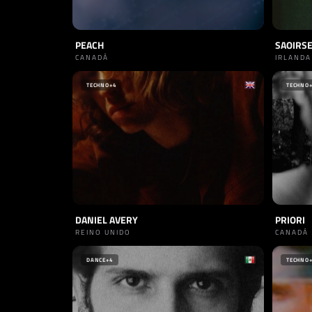
PEACH
SAOIRS
CANADÁ
IRLANDA
TECHNO
+4
TECHNO
DANIEL AVERY
PRIORI
REINO UNIDO
CANADÁ
DANCE
+4
TECHNO