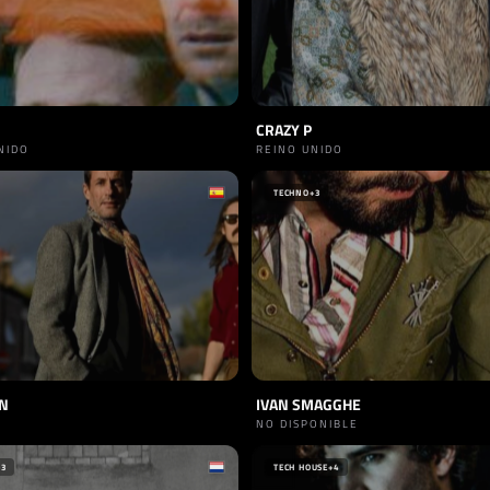
CRAZY P
NIDO
REINO UNIDO
TECHNO
+3
N
IVAN SMAGGHE
NO DISPONIBLE
+3
TECH HOUSE
+4