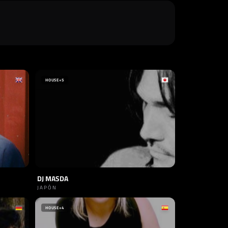
HOUSE
+5
DJ MASDA
JAPÓN
HOUSE
+4