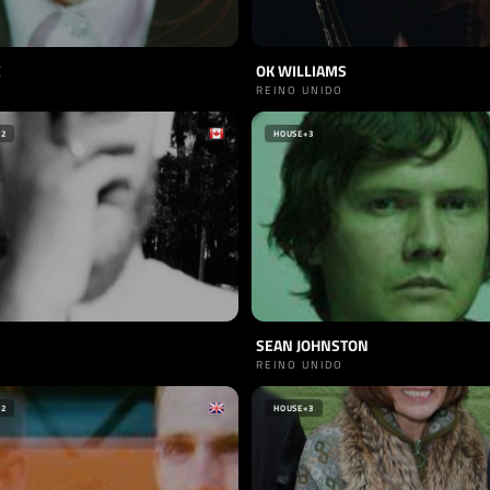
E
OK WILLIAMS
REINO UNIDO
+2
HOUSE
+3
SEAN JOHNSTON
REINO UNIDO
+2
HOUSE
+3