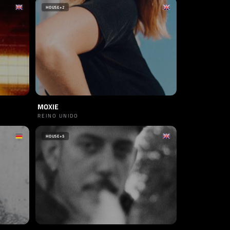
HOUSE
+2
MOXIE
REINO UNIDO
HOUSE
+5