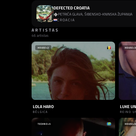
DEFECTED CROATIA
PETRIĆA GLAVA, ŠIBENSKO-KNINSKA ŽUPANIJA
CROACIA
ARTISTAS
46 artistas
HOUSE
+2
HOUSE
+3
LOLA HARO
LUKE U
BÉLGICA
REINO U
TECHNO
+5
HOUSE
+5