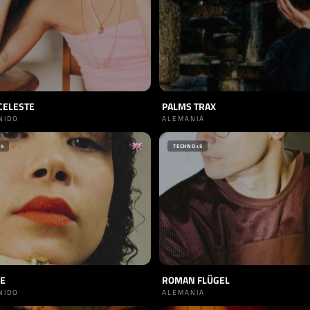
CELESTE
PALMS TRAX
NIDO
ALEMANIA
+4
TECHNO
+5
LE
ROMAN FLÜGEL
NIDO
ALEMANIA