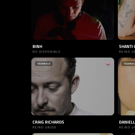
BINH
SHANTI 
NO DISPONIBLE
REINO U
TECHNO
+3
TECHNO
CRAIG RICHARDS
DANIEL
REINO UNIDO
REINO U