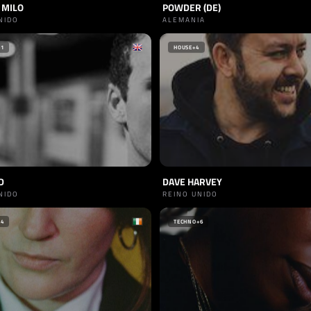
 MILO
POWDER (DE)
NIDO
ALEMANIA
+1
HOUSE
+4
D
DAVE HARVEY
NIDO
REINO UNIDO
+4
TECHNO
+6