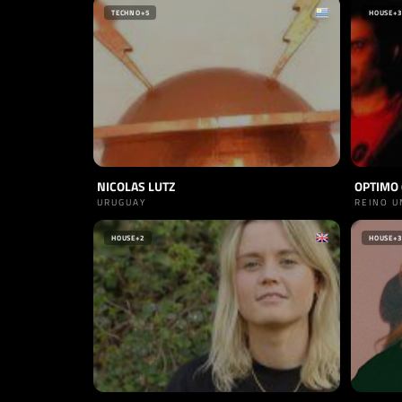
TECHNO
+5
HOUSE
+3
NICOLAS LUTZ
OPTIMO 
URUGUAY
REINO U
HOUSE
+2
HOUSE
+3