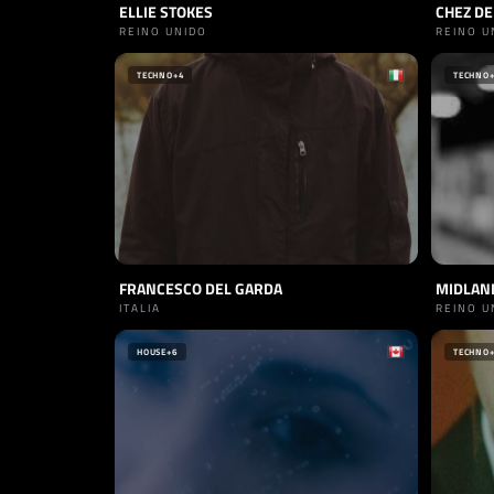
ELLIE STOKES
CHEZ DE
REINO UNIDO
REINO U
TECHNO
+4
TECHNO
FRANCESCO DEL GARDA
MIDLAN
ITALIA
REINO U
HOUSE
+6
TECHNO