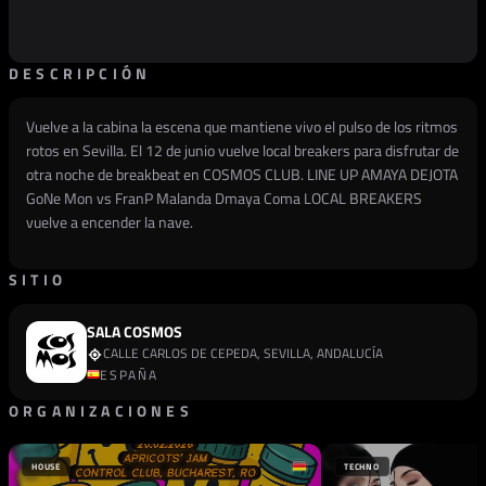
DESCRIPCIÓN
Vuelve a la cabina la escena que mantiene vivo el pulso de los ritmos
rotos en Sevilla. El 12 de junio vuelve local breakers para disfrutar de
otra noche de breakbeat en COSMOS CLUB. LINE UP AMAYA DEJOTA
GoNe Mon vs FranP Malanda Dmaya Coma LOCAL BREAKERS
vuelve a encender la nave.
SITIO
SALA COSMOS
CALLE CARLOS DE CEPEDA, SEVILLA, ANDALUCÍA
ESPAÑA
ORGANIZACIONES
PROMOTOR
SALA COSMOS
HOUSE
TECHNO
ESPAÑA