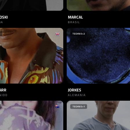
OSKI
MARCAL
IA
BRASIL
TECHNO
+2
ARR
JORKES
NIDO
ALEMANIA
TECHNO
+1