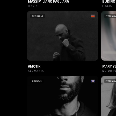
MASSIMILIANO PAGLIARA
BUDINO
ITALIA
ITALIA
TECHNO
+2
TECHNO
AMOTIK
MARY Y
ALEMANIA
NO DISP
HOUSE
+3
TECHNO