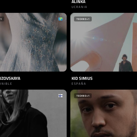
ALINKA
UCRANIA
+1
TECHNO
+1
UZOVSKAYA
KID SIMIUS
ONIBLE
ESPAÑA
+1
TECHNO
+1