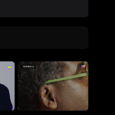
TECHNO
+2