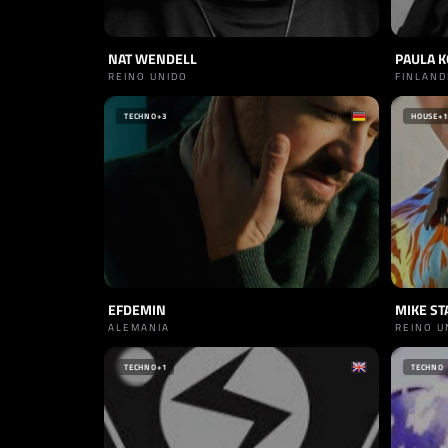
NAT WENDELL
PAULA K
REINO UNIDO
FINLAND
TECHNO
+3
HOUSE
+1
EFDEMIN
MIKE ST
ALEMANIA
REINO U
TECHNO
+1
TECHNO