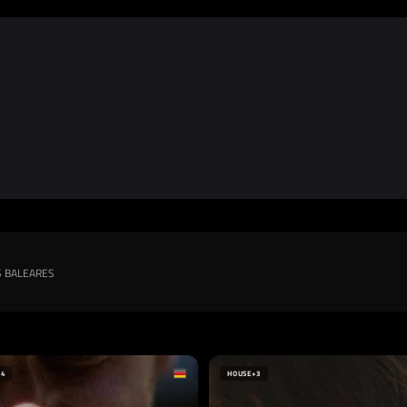
S BALEARES
+4
HOUSE
+3