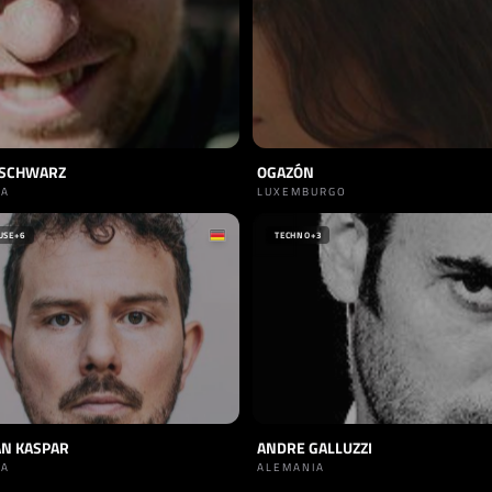
 SCHWARZ
OGAZÓN
IA
LUXEMBURGO
USE
+6
TECHNO
+3
AN KASPAR
ANDRE GALLUZZI
IA
ALEMANIA