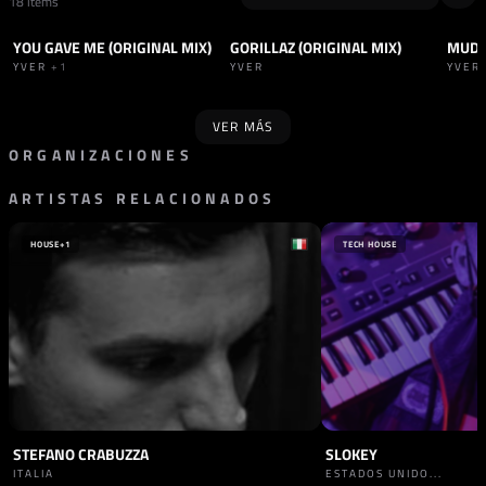
18 items
YOU GAVE ME (ORIGINAL MIX)
GORILLAZ (ORIGINAL MIX)
MUDD
TRACK
TECH HOUSE
+2
TRACK
TECH HOUSE
+2
TRAC
YVER
+1
YVER
YVER
VER MÁS
ORGANIZACIONES
ARTISTAS RELACIONADOS
SELLO
AND DANCE
ESPAÑA
HOUSE
+1
TECH HOUSE
STEFANO CRABUZZA
SLOKEY
ITALIA
ESTADOS UNIDO...