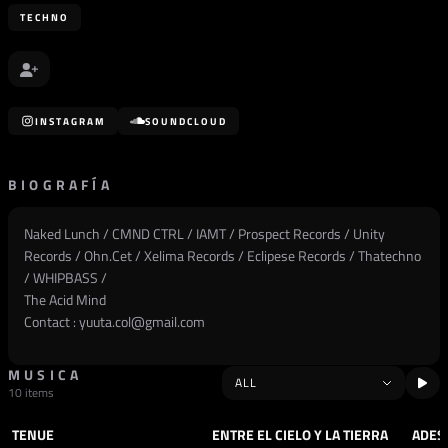
TECHNO
INSTAGRAM
SOUNDCLOUD
BIOGRAFÍA
Naked Lunch / CMND CTRL / IAMT / Prospect Records / Unity
Records / Ohn.Cet / Xelima Records / Eclipese Records / Thatechno
/ WHIPBASS /
The Acid Mind
Contact :
yuuta.col@gmail.com
MUSICA
10 items
TENUE
ENTRE EL CIELO Y LA TIERRA
ADES
TRACK
TECHNO
TRACK
TECHNO
TRAC