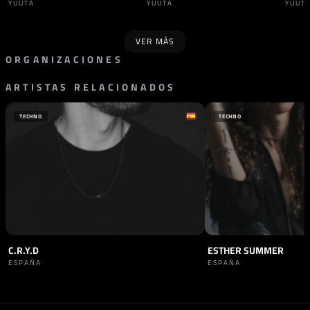
YUUTA
YUUTA
YUUT
VER MÁS
ORGANIZACIONES
ARTISTAS RELACIONADOS
SELLO
SELLO
WHIPBASS
DOLMA RECORDS
ALEMANIA
TECHNO
TECHNO
C.R.Y.D
ESTHER SUMMER
ESPAÑA
ESPAÑA