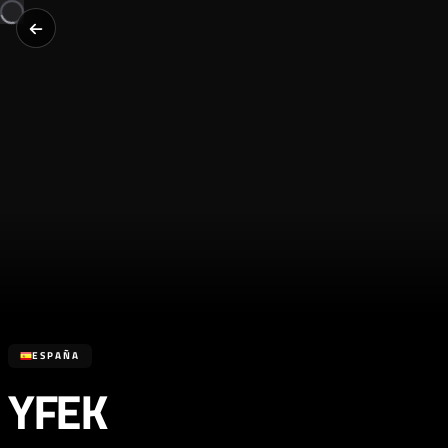
ESPAÑA
YFEK