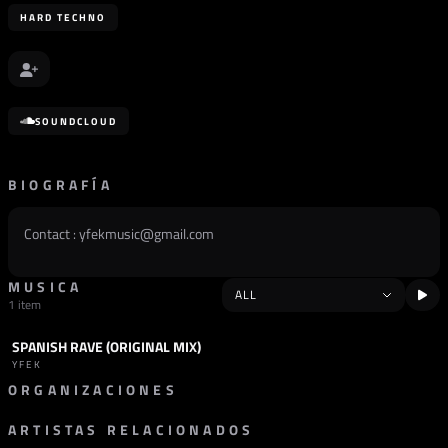
HARD TECHNO
SOUNDCLOUD
BIOGRAFÍA
Contact :
yfekmusic@gmail.com
MUSICA
1 item
SPANISH RAVE (ORIGINAL MIX)
TRACK
HARD TECHNO
YFEK
ORGANIZACIONES
ARTISTAS RELACIONADOS
SELLO
A & A DIGITAL SUBLABEL