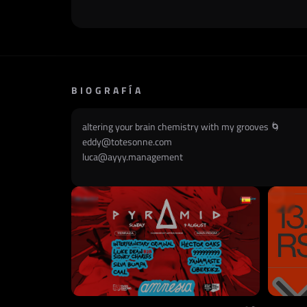
BIOGRAFÍA
altering your brain chemistry with my grooves 🌀
eddy@totesonne.com
luca@ayyy.management