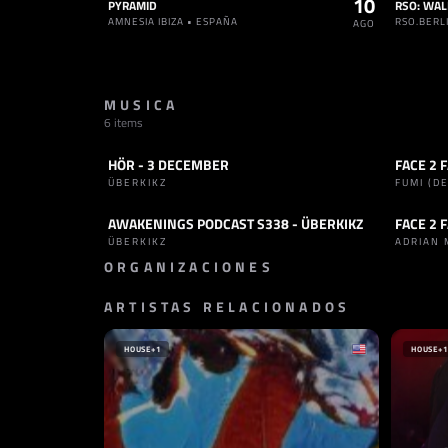
10
PYRAMID
AMNESIA IBIZA • ESPAÑA
RSO.BERL
AGO
MUSICA
6 items
HÖR - 3 DECEMBER
FACE 2 
SET
TECHNO
SET
H
ÜBERKIKZ
FUMI (D
AWAKENINGS PODCAST S338 - ÜBERKIKZ
FACE 2 
PODCAST
TECHNO
SET
T
ÜBERKIKZ
ADRIAN 
ORGANIZACIONES
ARTISTAS RELACIONADOS
PROMOTOR
PROMOT
HÖR
GOTEC 
ALEMANIA
ALEMA
HOUSE
+1
HOUSE
+1