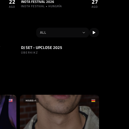
22
27
INOTA FESTIVAL 2026
INOTA FESTIVAL • HUNGRÍA
AGO
AGO
DJ SET - UPCLOSE 2025
SET
TECHNO
ÜBERKIKZ
SELLO
AWAKENINGS
PAÍSES BAJOS
HOUSE
+1