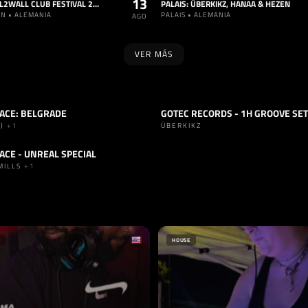
13
RSO: WALL2WALL CLUB FESTIVAL 2026
PALAIS: ÜBERKIKZ, HANAA & HEZEN
IN • ALEMANIA
PALAIS • ALEMANIA
AGO
VER MÁS
FACE: BELGRADE
GOTEC RECORDS - 1H GROOVE SET
ARDGROOVE
SET
HARDGROOVE
E)
+1
ÜBERKIKZ
FACE - UNREAL SPECIAL
ECHNO
+1
MILLS
+1
OR
SELLO
CLUB
240 KM/H
NIA
ALEMANIA
HOUSE