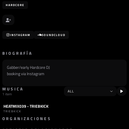
HARDCORE
INSTAGRAM
SOUNDCLOUD
BIOGRAFÍA
Gabber/early Hardcore DJ
booking via Instagram
MUSICA
1 item
HEATMIX039 - TRIEBKICK
PODCAST
HARDCORE
TRIEBKICK
ORGANIZACIONES