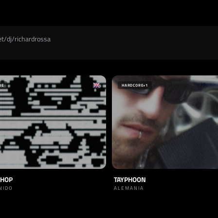
t/dj/richardrossa
RE
HARDCORE
+1
HOP
TAYPHOON
NIDO
ALEMANIA