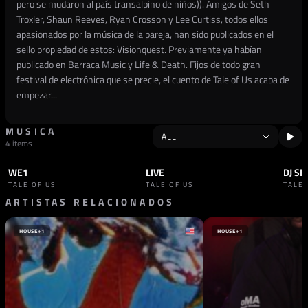
pero se mudaron al país transalpino de niños)). Amigos de Seth
Troxler, Shaun Reeves, Ryan Crosson y Lee Curtiss, todos ellos
apasionados por la música de la pareja, han sido publicados en el
sello propiedad de estos: Visionquest. Previamente ya habían
publicado en Barraca Music y Life & Death. Fijos de todo gran
festival de electrónica que se precie, el cuento de Tale of Us acaba de
empezar...
MUSICA
4 items
WE1
LIVE
DJ SE
SET
TECHNO
SET
HOUSE
SET
TALE OF US
TALE OF US
TALE 
ARTISTAS RELACIONADOS
HOUSE
+1
HOUSE
+1