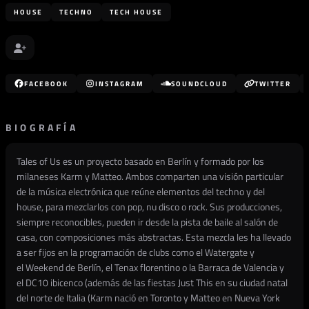
HOUSE
TECHNO
TECH HOUSE
FACEBOOK
INSTAGRAM
SOUNDCLOUD
TWITTER
BIOGRAFÍA
Tales of Us es un proyecto basado en Berlín y formado por los
milaneses Karm y Matteo. Ambos comparten una visión particular
de la música electrónica que reúne elementos del techno y del
house, para mezclarlos con pop, nu disco o rock. Sus producciones,
siempre reconocibles, pueden ir desde la pista de baile al salón de
casa, con composiciones más abstractas. Esta mezcla les ha llevado
a ser fijos en la programación de clubs como el Watergate y
el Weekend de Berlín, el Tenax florentino o la Barraca de Valencia y
el DC10 ibicenco (además de las fiestas Just This en su ciudad natal
del norte de Italia (Karm nació en Toronto y Matteo en Nueva York