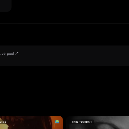
Liverpool 📍
ECHNO
HARD TECHNO
+1