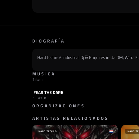
BIOGRAFÍA
Hard techno/ Industrial Dj ⛓️ Enquires insta DM, Wirral/
MUSICA
1 item
FEAR THE DARK
TRACK
INDUSTRIAL
SCWOB
ORGANIZACIONES
ARTISTAS RELACIONADOS
SELLO
MAESTRI ASCESI
ITALIA
HARD TECHNO
HARD T