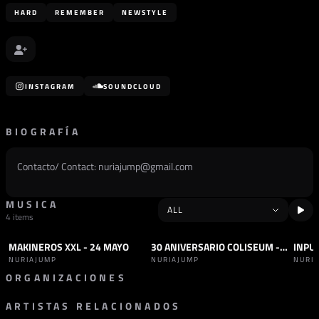
HARD
REMEMBER
NEWSTYLE
INSTAGRAM
SOUNDCLOUD
BIOGRAFÍA
Contacto/ Contact:
nuriajump@gmail.com
MUSICA
4 items
MAKINEROS XXL - 24 MAYO
30 ANIVERSARIO COLISEUM - 9 SEPTIEMBRE
INPU
SET
HARD DANCE
+1
SET
REMEMBER
+1
SET
NURIAJUMP
NURIAJUMP
NURI
ORGANIZACIONES
ARTISTAS RELACIONADOS
PROMOTOR
SONIDOPDF