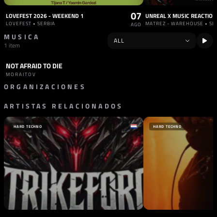
07
LOVEFEST 2026 - WEEKEND 1
LOVEFEST • SERBIA
MATREZ - WAREHOUSE • SE
AGO
MUSICA
1 item
NOT AFRAID TO DIE
TRACK
HARD TECHNO
+1
MORAITOV
ORGANIZACIONES
ARTISTAS RELACIONADOS
SELLO
MAESTRI ASCESI
ITALIA
HARD TECHNO
HARD TECHNO