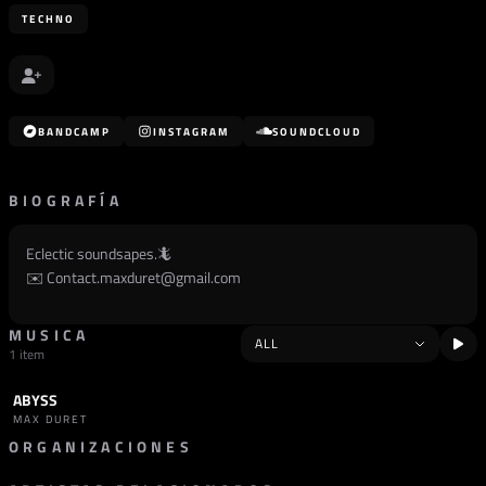
TECHNO
BANDCAMP
INSTAGRAM
SOUNDCLOUD
BIOGRAFÍA
Eclectic soundsapes.🦎
✉️
Contact.maxduret@gmail.com
MUSICA
1 item
ABYSS
TRACK
TECHNO
MAX DURET
ORGANIZACIONES