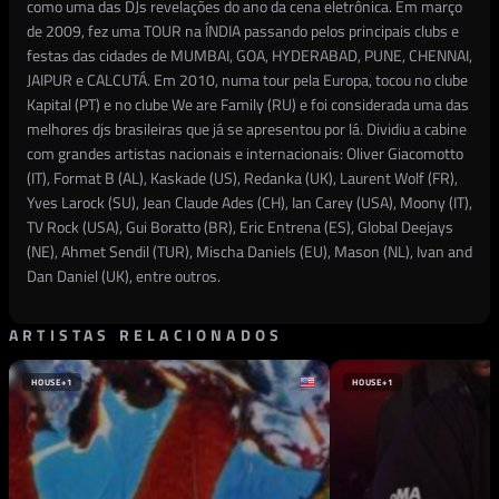
como uma das DJs revelações do ano da cena eletrônica. Em março
de 2009, fez uma TOUR na ÍNDIA passando pelos principais clubs e
festas das cidades de MUMBAI, GOA, HYDERABAD, PUNE, CHENNAI,
JAIPUR e CALCUTÁ. Em 2010, numa tour pela Europa, tocou no clube
Kapital (PT) e no clube We are Family (RU) e foi considerada uma das
melhores djs brasileiras que já se apresentou por lá. Dividiu a cabine
com grandes artistas nacionais e internacionais: Oliver Giacomotto
(IT), Format B (AL), Kaskade (US), Redanka (UK), Laurent Wolf (FR),
Yves Larock (SU), Jean Claude Ades (CH), Ian Carey (USA), Moony (IT),
TV Rock (USA), Gui Boratto (BR), Eric Entrena (ES), Global Deejays
(NE), Ahmet Sendil (TUR), Mischa Daniels (EU), Mason (NL), Ivan and
Dan Daniel (UK), entre outros.
ARTISTAS RELACIONADOS
HOUSE
+1
HOUSE
+1