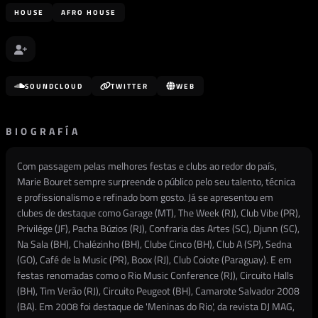
HOUSE
AFRO HOUSE
SOUNDCLOUD
TWITTER
WEB
BIOGRAFÍA
Com passagem pelas melhores festas e clubs ao redor do país,
Marie Bouret sempre surpreende o público pelo seu talento, técnica
e profissionalismo e refinado bom gosto. Já se apresentou em
clubes de destaque como Garage (MT), The Week (RJ), Club Vibe (PR),
Privilége (JF), Pacha Búzios (RJ), Confraria das Artes (SC), Djunn (SC),
Na Sala (BH), Chalézinho (BH), Clube Cinco (BH), Club A (SP), Sedna
(GO), Café de la Music (PR), Boox (RJ), Club Coiote (Paraguay). E em
festas renomadas como o Rio Music Conference (RJ), Circuito Halls
(BH), Tim Verão (RJ), Circuito Peugeot (BH), Camarote Salvador 2008
(BA). Em 2008 foi destaque de 'Meninas do Rio', da revista DJ MAG,