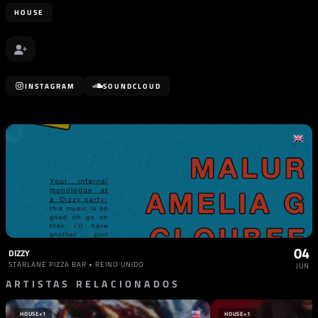
HOUSE
INSTAGRAM
SOUNDCLOUD
04
DIZZY
STARLANE PIZZA BAR • REINO UNIDO
JUN
ARTISTAS RELACIONADOS
HOUSE
+1
HOUSE
+1