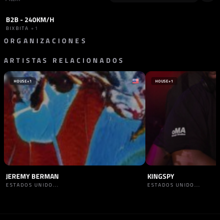
B2B - 240KM/H
SET
TECHNO
+1
BIXBITA
+1
ORGANIZACIONES
ARTISTAS RELACIONADOS
SELLO
240 KM/H
ALEMANIA
HOUSE
+1
HOUSE
+1
JEREMY BERMAN
KINGSPY
ESTADOS UNIDO...
ESTADOS UNIDO...