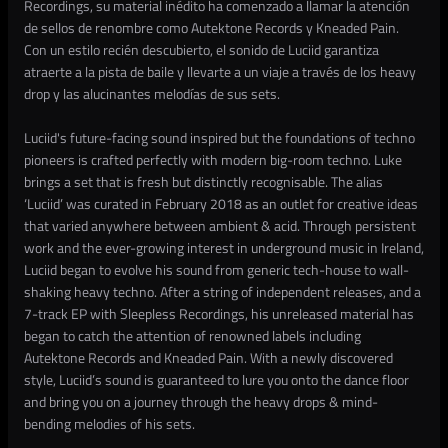
Recordings, su material inédito ha comenzado a llamar la atención
de sellos de renombre como Autektone Records y Kneaded Pain.
Con un estilo recién descubierto, el sonido de Luciid garantiza
atraerte a la pista de baile y llevarte a un viaje a través de los heavy
drop y las alucinantes melodías de sus sets.
Luciid's future-facing sound inspired but the foundations of techno
pioneers is crafted perfectly with modern big-room techno. Luke
brings a set that is fresh but distinctly recognisable. The alias
‘Luciid’ was curated in February 2018 as an outlet for creative ideas
that varied anywhere between ambient & acid. Through persistent
work and the ever-growing interest in underground music in Ireland,
Luciid began to evolve his sound from generic tech-house to wall-
shaking heavy techno. After a string of independent releases, and a
7-track EP with Sleepless Recordings, his unreleased material has
began to catch the attention of renowned labels including
Autektone Records and Kneaded Pain. With a newly discovered
style, Luciid’s sound is guaranteed to lure you onto the dance floor
and bring you on a journey through the heavy drops & mind-
bending melodies of his sets.