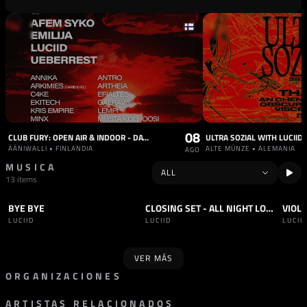
08
CLUB FURY: OPEN AIR & INDOOR - DAY & NIGHT
ÄÄNIWALLI • FINLANDIA
ALTE MÜNZE • ALEMANIA
AGO
MUSICA
13 items
BYE BYE
CLOSING SET - ALL NIGHT LONG - 13 ABRIL
VIOL
TRACK
HARD TECHNO
SET
HARD TECHNO
TRAC
LUCIID
LUCIID
LUCII
VER MÁS
ORGANIZACIONES
ARTISTAS RELACIONADOS
SELLO
SELLO