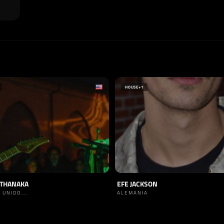
HOUSE
+1
UTHANAKA
EFE JACKSON
 UNIDO...
ALEMANIA