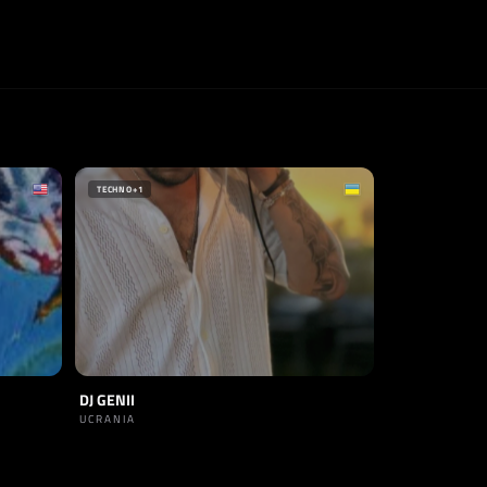
TECHNO
+1
DJ GENII
UCRANIA