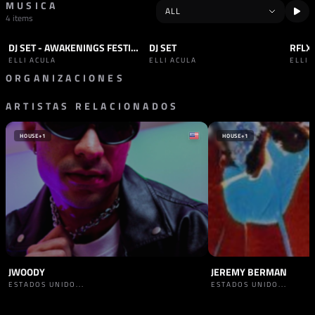
MUSICA
4 items
DJ SET - AWAKENINGS FESTIVAL
DJ SET
RFLX
SET
TECHNO
SET
TECHNO
SET
ELLI ACULA
ELLI ACULA
ELLI 
ORGANIZACIONES
ARTISTAS RELACIONADOS
PROMOTOR
SELLO
HÖR
AWAKENINGS
ALEMANIA
PAÍSES BAJOS
HOUSE
+1
HOUSE
+1
JWOODY
JEREMY BERMAN
ESTADOS UNIDO...
ESTADOS UNIDO...