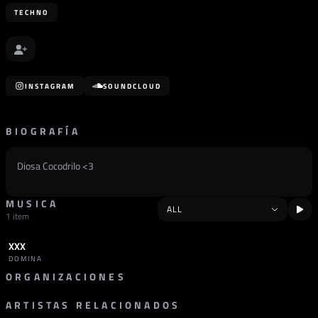
TECHNO
INSTAGRAM
SOUNDCLOUD
BIOGRAFÍA
Diosa Cocodrilo <3
MUSICA
1 item
XXX
TRACK
TECHNO
DOMINA
ORGANIZACIONES
ARTISTAS RELACIONADOS
SELLO
RAW QUARTER