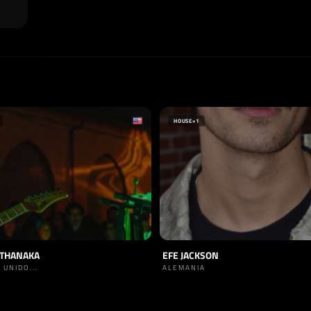
HOUSE
+1
UTHANAKA
EFE JACKSON
 UNIDO...
ALEMANIA