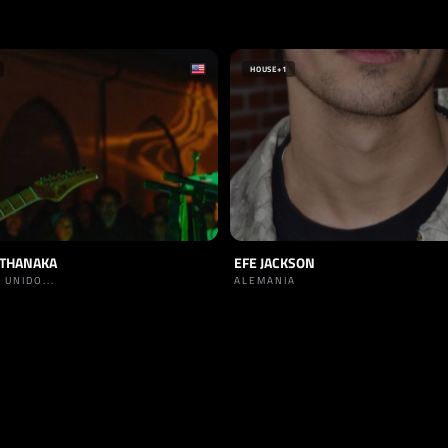
HOUSE
+1
UTHANAKA
EFE JACKSON
 UNIDO...
ALEMANIA