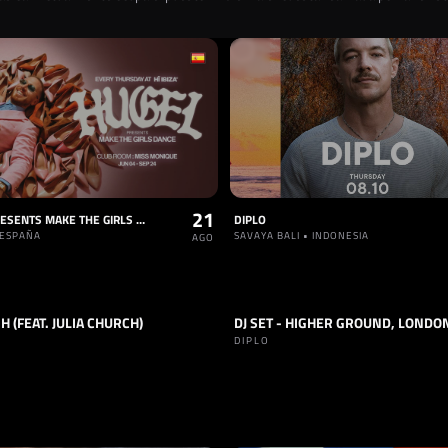
21
HUGEL PRESENTS MAKE THE GIRLS DANCE
DIPLO
• ESPAÑA
SAVAYA BALI • INDONESIA
AGO
H (FEAT. JULIA CHURCH)
DJ SET - HIGHER GROUND, LONDO
DANCE
SET
HOUSE
1
DIPLO
ANCE