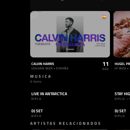
11
CALVIN HARRIS
USHUAÏA IBIZA • ESPAÑA
HÏ IBIZA 
AGO
MUSICA
6 items
LIVE IN ANTARCTICA
STAY HIG
SET
HOUSE
TRACK
DIPLO
DIPLO
+
DJ SET
DJ SET
SET
DANCE
SET
D
DIPLO
DIPLO
ARTISTAS RELACIONADOS