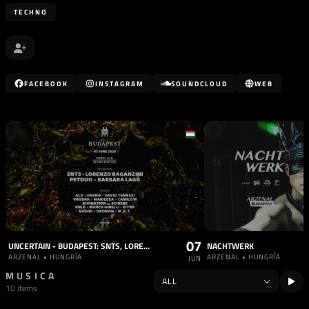
TECHNO
FACEBOOK
INSTAGRAM
SOUNDCLOUD
WEB
07
UNCERTAIN - BUDAPEST: SNTS, LORENZO RAGANZINI, PETDUO, BARBARA LAGO + MORE
NACHTWERK
ARZENAL • HUNGRÍA
ARZENAL • HUNGRÍA
JUN
MUSICA
10 items