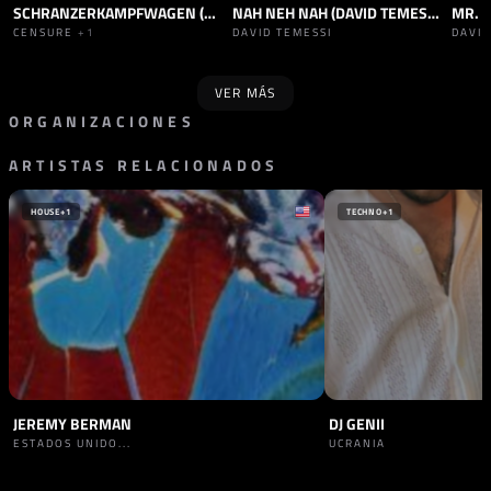
SCHRANZERKAMPFWAGEN (CENSURE REMIX)
NAH NEH NAH (DAVID TEMESSI SCHRANZ EDIT)
MR. R
TRACK
SCHRANZ
TRACK
SCHRANZ
TRAC
CENSURE
+1
DAVID TEMESSI
DAVI
VER MÁS
ORGANIZACIONES
ARTISTAS RELACIONADOS
SELLO
DSR DIGITAL / DOPE
HUNGRÍA
HOUSE
+1
TECHNO
+1
JEREMY BERMAN
DJ GENII
ESTADOS UNIDO...
UCRANIA