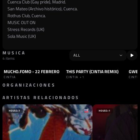
Cuenca Club (Gay pride), Madrid.
San Mateo (Archivo histórico), Cuenca.
Rothus Club, Cuenca.
MUSIC OUT ON
Stress Records (UK)
Sola Music (UK)
MUSICA
4 items
MUCHO.FOMO - 22 FEBRERO
THIS PARTY (CINTIA REMIX)
SET
HOUSE
TRACK
HOUSE
TRAC
CINTIA
CINTIA
+1
CINTI
ORGANIZACIONES
ARTISTAS RELACIONADOS
SELLO
SOLA
REINO UNIDO
HOUSE
+1
HOUSE
+1