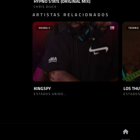
HYPNO STATE (ORIGINAL MIX)
TRACK
TECHNO
CHRIS DIUCK
ARTISTAS RELACIONADOS
HOUSE
+1
TECHNO
KINGSPY
LOS TH
ESTADOS UNIDO...
ESTADOS