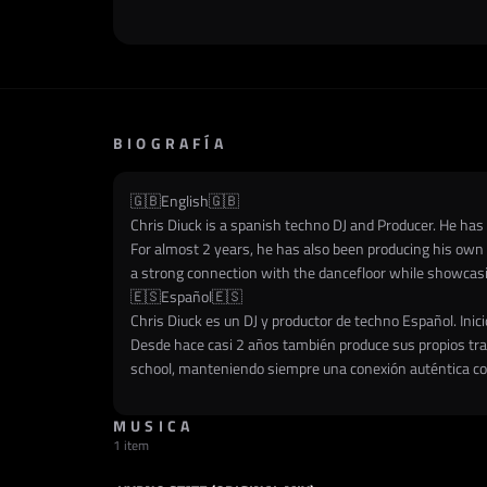
BIOGRAFÍA
🇬🇧English🇬🇧
Chris Diuck is a spanish techno DJ and Producer. He has
For almost 2 years, he has also been producing his own 
a strong connection with the dancefloor while showcasin
🇪🇸Español🇪🇸
Chris Diuck es un DJ y productor de techno Español. Ini
Desde hace casi 2 años también produce sus propios track
school, manteniendo siempre una conexión auténtica con
MUSICA
1 item