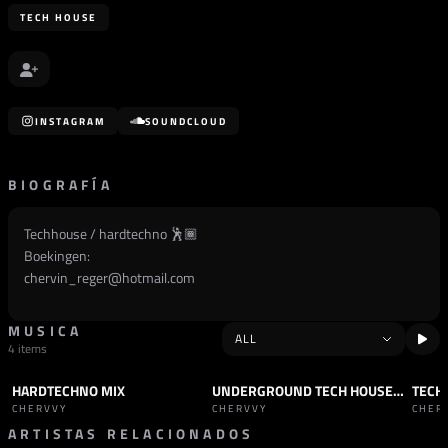
TECH HOUSE
INSTAGRAM
SOUNDCLOUD
BIOGRAFÍA
Techhouse / hardtechno 🕺🏾
Boekingen:
chervin_reger@hotmail.com
MUSICA
4 items
HARDTECHNO MIX
UNDERGROUND TECH HOUSE MIX 5
TECH
SET
HARD TECHNO
SET
TECH HOUSE
SET
CHERVVY
CHERVVY
CHER
ARTISTAS RELACIONADOS