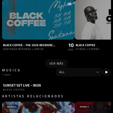
10
BLACK COFFEE - THE 2026 RESIDENCY AT SANTANNA
BLACK COFFEE
SANTANNA MYKONOS • GRECIA
HÏ IBIZA • ESPAÑA
AGO
VER MÁS
MUSICA
1 item
SUNSET SET LIVE - IBIZA
SET
HOUSE
BLACK COFFEE
ARTISTAS RELACIONADOS
HOUSE
+1
HOUSE
+1