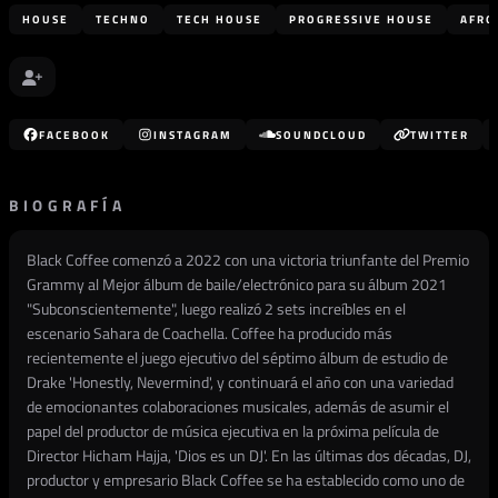
HOUSE
TECHNO
TECH HOUSE
PROGRESSIVE HOUSE
AFRO
FACEBOOK
INSTAGRAM
SOUNDCLOUD
TWITTER
BIOGRAFÍA
Black Coffee comenzó a 2022 con una victoria triunfante del Premio
Grammy al Mejor álbum de baile/electrónico para su álbum 2021
"Subconscientemente", luego realizó 2 sets increíbles en el
escenario Sahara de Coachella. Coffee ha producido más
recientemente el juego ejecutivo del séptimo álbum de estudio de
Drake 'Honestly, Nevermind', y continuará el año con una variedad
de emocionantes colaboraciones musicales, además de asumir el
papel del productor de música ejecutiva en la próxima película de
Director Hicham Hajja, 'Dios es un DJ'. En las últimas dos décadas, DJ,
productor y empresario Black Coffee se ha establecido como uno de