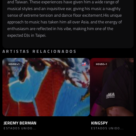
and Taiwan. These experiences have given him a wide range of
musical styles and an inquisitive ear, giving his music a naughty
sense of extreme tension and dance floor excitement.His unique
approach to music has taken him all over Asia. and the energy of
enthusiasm are reflected in his vibe, making him one of the
expected DJs in Taipei.
ARTISTAS RELACIONADOS
HOUSE
+1
HOUSE
+1
JEREMY BERMAN
KINGSPY
ESTADOS UNIDO...
ESTADOS UNIDO...