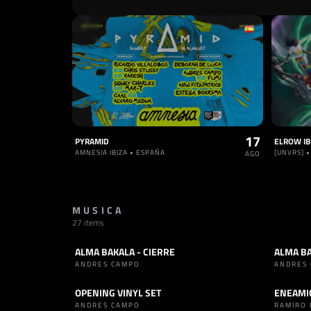
17
PYRAMID
ELROW IB
AMNESIA IBIZA • ESPAÑA
[UNVRS] 
AGO
MUSICA
27 items
ALMA BAKALA - CIERRE
SET
MAKINA
SET
H
ANDRES CAMPO
ANDRES
OPENING VINYL SET
ENEAMI
SET
TECHNO
TRACK
ANDRES CAMPO
RAMIRO