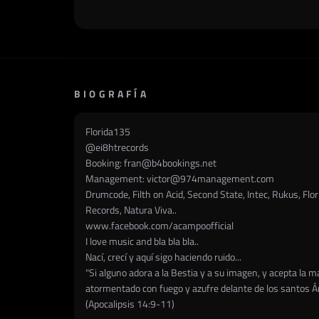
BIOGRAFÍA
Florida135
@
ei8htrecords
Booking:
fran@b4bookings.net
Management:
victor@974management.com
Drumcode, Filth on Acid, Second State, Intec, Rukus, Fl
Records, Natura Viva..
www.facebook.com/acampoofficial
I love music and bla bla bla..
Nací, crecí y aquí sigo haciendo ruido...
"Si alguno adora a la Bestia y a su imagen, y acepta la ma
atormentado con fuego y azufre delante de los santos Ánge
(Apocalipsis 14:9-11)