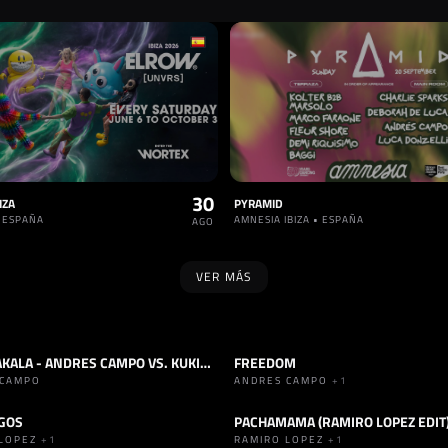
30
IZA
PYRAMID
• ESPAÑA
AMNESIA IBIZA • ESPAÑA
AGO
VER MÁS
ALMA BAKALA - ANDRES CAMPO VS. KUKI - 10H SET
FREEDOM
ARD DANCE
TRACK
TECHNO
 CAMPO
ANDRES CAMPO
+1
GOS
PACHAMAMA (RAMIRO LOPEZ EDIT
TECHNO
TRACK
HARD TECHNO
 LOPEZ
+1
RAMIRO LOPEZ
+1