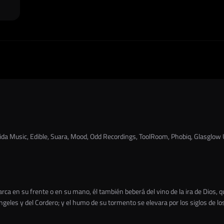
orida Music, Edible, Suara, Mood, Odd Recordings, ToolRoom, Phobiq, Glasglo
rca en su frente o en su mano, él también beberá del vino de la ira de Dios, qu
les y del Cordero; y el humo de su tormento se elevara por los siglos de los 