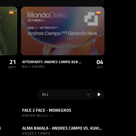
21
04
AFTERPARTY: ANDRES CAMPO B2B GERARDO NIVA
BUT • ESPAÑA
SEPT
OCT
FACE 2 FACE - MONEGROS
SET
HARD BOUNCE
+1
ADRIAN MILLS
+1
)
ALMA BAKALA - ANDRES CAMPO VS. KUKI - 10H SET - CHOCOLATE - 1 MARZO
SET
REMEMBER
ANDRES CAMPO