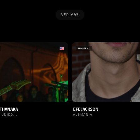
VER MÁS
SELLO
CORDINGS
EI8HT RECORDS
A
HOUSE
+1
UTHANAKA
EFE JACKSON
 UNIDO...
ALEMANIA