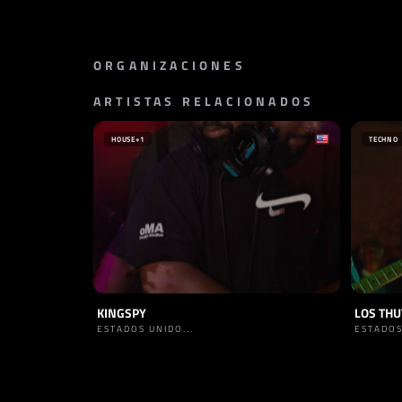
ORGANIZACIONES
ARTISTAS RELACIONADOS
SELLO
SELLO
UNION THREE
ODD RE
ESPAÑ
HOUSE
+1
TECHNO
KINGSPY
LOS TH
ESTADOS UNIDO...
ESTADOS