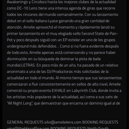
Awakenings y Circoloco hasta los mejores clubes de la actualidad
como DC-10 Lens tiene una intensa agenda de giras que recorre
todos los rincones del mundo semanalmente. Con su lanzamiento
debut en el sello italiano Lyase ganando una gran cantidad de
atención, Amelie aprovechó el momento y rápidamente lanzó su
primer lanzamiento en el muy elogiado sello Second State de Pan-
Pot y poco después siguió con un EP estelar en uno de los grupos
underground más defendidos. . Como si no fuera evidente después
de todo esto, Amelie apenas está comenzando y no parece haber
disminución en su búsqueda de dominar la pista de baile
mundial.LETRAS. En poco más de un año, ha pasado de un relativo
anonimato a una de las DJ/Productoras más solicitadas de la
actualidad en todo el mundo. Al mismo tiempo que sus lanzamientos
comenzaron a fluir consistentemente en sellos de alto nivel, Amelie
comenzó su propio evento EXHALE en Labyrinth Club, donde invita a
los artistas más populares de la actualidad, así como a sus sets de
“All Night Long”, que demuestran que encarna un dominio igual al de
GENERAL REQUESTS silvi@amelielens.com BOOKING REQUESTS
ugur@theblissoffice.com BOOKING REQUESTS North/South