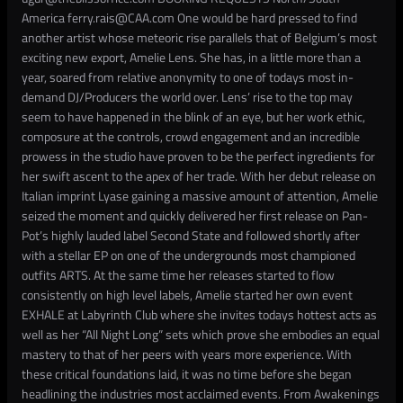
America ferry.rais@CAA.com One would be hard pressed to find
another artist whose meteoric rise parallels that of Belgium’s most
exciting new export, Amelie Lens. She has, in a little more than a
year, soared from relative anonymity to one of todays most in-
demand DJ/Producers the world over. Lens’ rise to the top may
seem to have happened in the blink of an eye, but her work ethic,
composure at the controls, crowd engagement and an incredible
prowess in the studio have proven to be the perfect ingredients for
her swift ascent to the apex of her trade. With her debut release on
Italian imprint Lyase gaining a massive amount of attention, Amelie
seized the moment and quickly delivered her first release on Pan-
Pot’s highly lauded label Second State and followed shortly after
with a stellar EP on one of the undergrounds most championed
outfits ARTS. At the same time her releases started to flow
consistently on high level labels, Amelie started her own event
EXHALE at Labyrinth Club where she invites todays hottest acts as
well as her “All Night Long” sets which prove she embodies an equal
mastery to that of her peers with years more experience. With
these critical foundations laid, it was no time before she began
headlining the industries most acclaimed events. From Awakenings