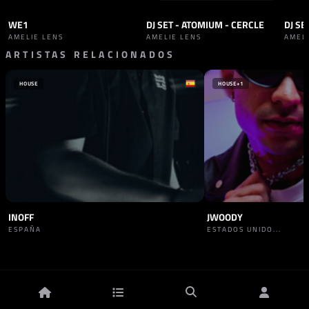
WE1
DJ SET - ATOMIUM - CERCLE
DJ SE
SET
TECHNO
SET
TECHNO
SET
AMELIE LENS
AMELIE LENS
AMEL
ARTISTAS RELACIONADOS
HOUSE
HOUSE
+1
INOFF
JWOODY
ESPAÑA
ESTADOS UNIDO...