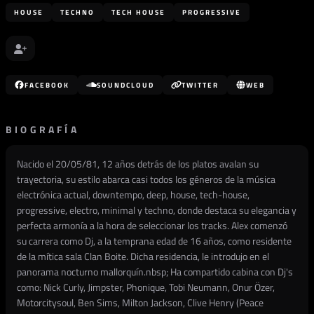
HOUSE
TECHNO
TECH HOUSE
PROGRESSIVE
FACEBOOK
SOUNDCLOUD
TWITTER
WEB
BIOGRAFÍA
Nacido el 20/05/81, 12 años detrás de los platos avalan su
trayectoria, su estilo abarca casi todos los géneros de la música
electrónica actual, downtempo, deep, house, tech-house,
progressive, electro, minimal y techno, donde destaca su elegancia y
perfecta armonía a la hora de seleccionar los tracks. Alex comenzó
su carrera como Dj, a la temprana edad de 16 años, como residente
de la mítica sala Clan Boite. Dicha residencia, le introdujo en el
panorama nocturno mallorquín.nbsp; Ha compartido cabina con Dj's
como: Nick Curly, Jimpster, Phonique, Tobi Neumann, Onur Özer,
Motorcitysoul, Ben Sims, Milton Jackson, Clive Henry (Peace