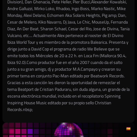
Division), Dan Ghenacia, Pete Heller, Pier Bucci,Alexander Kowalski,
Andre Galluzzi, Mirko Loko, Rhadoo, Ingo Boss, Marko Nastic, Mike
Monday, Alexi Delano, Echomen Aka Solaris Heights, Pig amp; Dan,
Cesar de Melero, Kiko Navarro, Dj Java, Le Chic, MouseUp, Fernanda
Diaz, An Der Beat, Sharon Schael, Cesar del Rio, Jose de Divina, Tania
Vulcano, etc.... Actualmente Alex pertenece al rooster de El Divino
Ibiza World Tour y es miembro de la promotora Balearica. Presenta y
dirige junto a David Cop el programa de radio We Believe que se
emite todos los Miércoles de 20 a 22 h. en Loca Fm (Mallorca 90.4,
Ibiza 92.0).Como productor fue en el año 2007 cuando da el salto
junto a su gran amigo, dj y productor M.A.Campayo y crearon su
primer tema en conjunto Pac-Man editado por Beatwork Records.
Gracias a esta canción les dieron la oportunidad de remezclar el
tema Beatport de Cristian Paduraru, sin duda alguna, un grande de la
escena electrónica mundial, incluido en el recopilatorio Spinning
Inspiring House Music editado por su propio sello Christian
Records.nbsp;